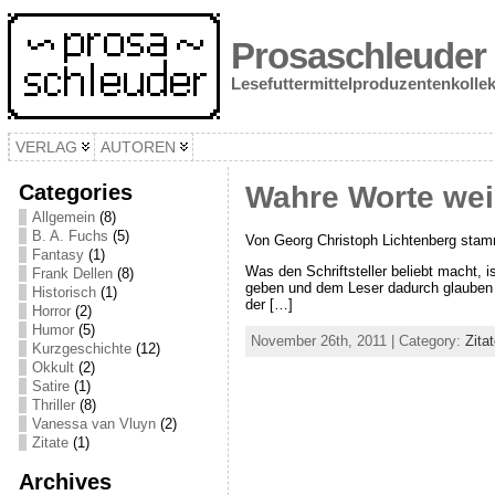
Prosaschleuder
Lesefuttermittelproduzentenkollek
VERLAG
AUTOREN
Categories
Wahre Worte wei
Allgemein
(8)
B. A. Fuchs
(5)
Von Georg Christoph Lichtenberg stam
Fantasy
(1)
Was den Schriftsteller beliebt macht, 
Frank Dellen
(8)
geben und dem Leser dadurch glauben 
Historisch
(1)
der […]
Horror
(2)
Humor
(5)
November 26th, 2011 | Category:
Zita
Kurzgeschichte
(12)
Okkult
(2)
Satire
(1)
Thriller
(8)
Vanessa van Vluyn
(2)
Zitate
(1)
Archives