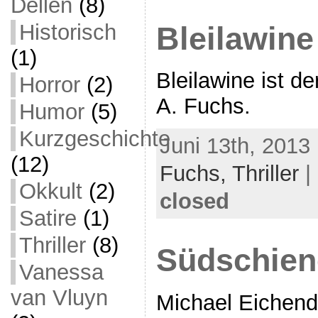
Dellen
(8)
Historisch
Bleilawine
(1)
Bleilawine ist 
Horror
(2)
A. Fuchs.
Humor
(5)
Kurzgeschichte
Juni 13th, 2013
(12)
Fuchs,
Thriller
|
Okkult
(2)
closed
Satire
(1)
Thriller
(8)
Südschien
Vanessa
van Vluyn
Michael Eichendo