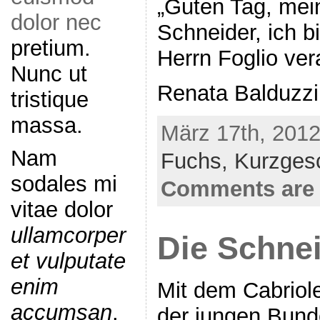
„Guten Tag, mei
dolor nec
Schneider, ich b
pretium.
Herrn Foglio ve
Nunc ut
Renata Balduzzi
tristique
massa.
März 17th, 2012
Nam
Fuchs,
Kurzges
sodales mi
Comments are 
vitae dolor
ullamcorper
Die Schnei
et vulputate
enim
Mit dem Cabriol
accumsan
.
der jungen Bund