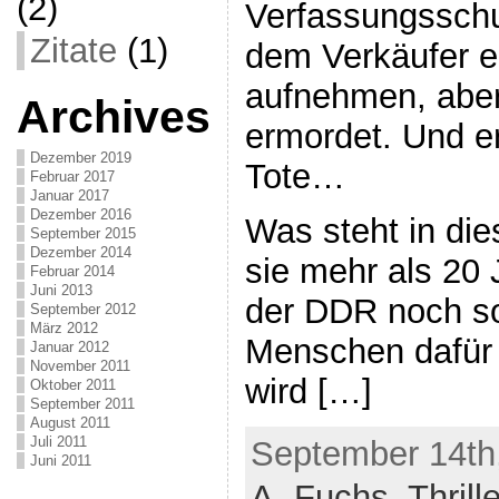
(2)
Verfassungsschut
Zitate
(1)
dem Verkäufer e
aufnehmen, aber
Archives
ermordet. Und er 
Dezember 2019
Tote…
Februar 2017
Januar 2017
Dezember 2016
Was steht in di
September 2015
Dezember 2014
sie mehr als 20
Februar 2014
Juni 2013
der DDR noch so
September 2012
März 2012
Menschen dafür
Januar 2012
November 2011
wird […]
Oktober 2011
September 2011
August 2011
Juli 2011
September 14th,
Juni 2011
A. Fuchs,
Thrill