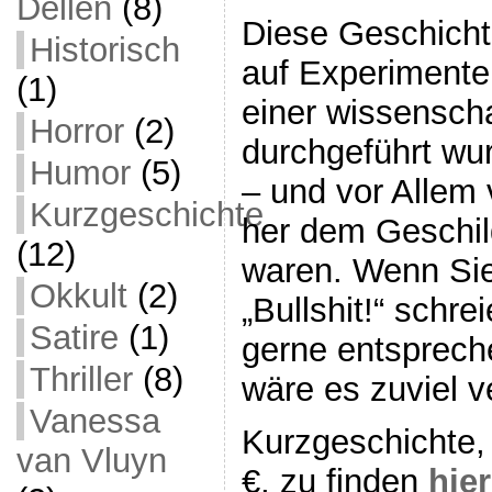
Dellen
(8)
Diese Geschicht
Historisch
auf Experimente
(1)
einer wissenscha
Horror
(2)
durchgeführt wu
Humor
(5)
– und vor Allem 
Kurzgeschichte
her dem Geschil
(12)
waren. Wenn Si
Okkult
(2)
„Bullshit!“ schre
Satire
(1)
gerne entsprech
Thriller
(8)
wäre es zuviel 
Vanessa
Kurzgeschichte, 
van Vluyn
€, zu finden
hier