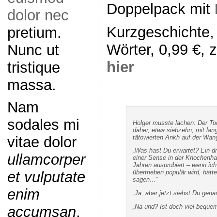
Doppelpack mit
dolor nec
Kurzgeschichte,
pretium.
Wörter, 0,99 €, 
Nunc ut
hier
tristique
massa.
Nam
sodales mi
Holger musste lachen: Der T
daher, etwa siebzehn, mit la
tätowierten Ankh auf der Wan
vitae dolor
„Was hast Du erwartet? Ein d
ullamcorper
einer Sense in der Knochenha
Jahren ausprobiert – wenn ic
et vulputate
übertrieben populär wird, hätt
sagen…“
enim
„Ja, aber jetzt siehst Du ge
„Na und? Ist doch viel bequem
accumsan
.