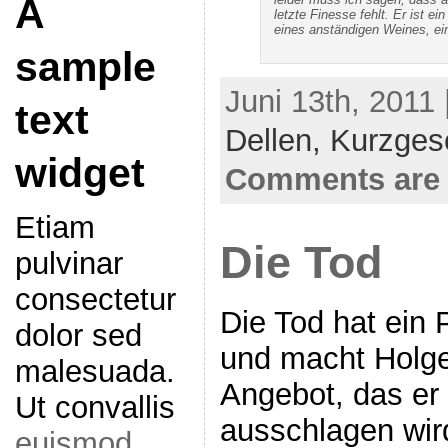
A
letzte Finesse fehlt. Er ist 
eines anständigen Weines, ein
sample
Juni 13th, 2011
text
Dellen,
Kurzges
widget
Comments are 
Etiam
Die Tod
pulvinar
consectetur
Die Tod hat ein
dolor sed
und macht Holge
malesuada.
Angebot, das er 
Ut convallis
ausschlagen wird
euismod