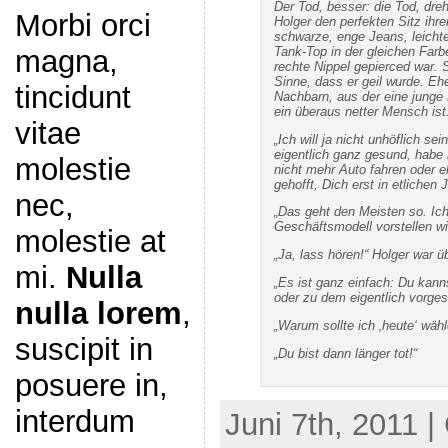
Der Tod, besser: die Tod, dre
Morbi orci
Holger den perfekten Sitz ihre
schwarze, enge Jeans, leicht
Tank-Top in der gleichen Farb
magna,
rechte Nippel gepierced war. S
Sinne, dass er geil wurde. Ehe
tincidunt
Nachbarn, aus der eine junge F
ein überaus netter Mensch ist
vitae
„Ich will ja nicht unhöflich se
eigentlich ganz gesund, habe
molestie
nicht mehr Auto fahren oder el
gehofft, Dich erst in etliche
nec,
„Das geht den Meisten so. Ich 
Geschäftsmodell vorstellen wil
molestie at
„Ja, lass hören!“ Holger war ü
mi.
Nulla
„Es ist ganz einfach: Du kann
oder zu dem eigentlich vorge
nulla lorem
,
„Warum sollte ich ‚heute‘ wäh
suscipit in
„Du bist dann länger tot!“
posuere in,
interdum
Juni 7th, 2011 |