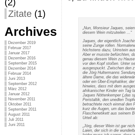
(2)
Zitate
(1)
Archives
„Nun, Monsieur Jaques, seien 
diesem Wein mitzuteilen …“
Jaques, der eigentlich Joachim
Dezember 2019
seine Zunge rollen. Normaler
Februar 2017
höchstens dazu, Urinstein aus
Januar 2017
Aber er musste befürchten, das
Dezember 2016
genau diesem Wein zu Hause v
September 2015
vor den Kopf stoßen. Unter se
ausgespuckt. Zwischen den z
Dezember 2014
die Jörg Hultermanns Sendung
Februar 2014
ältere Dame, die das widerwärt
Juni 2013
oder ein Über-Emphatiker, der
September 2012
hinwies, dass mit dem ausge
März 2012
afrikanischer Kinder ein Tag 
Januar 2012
Jaques Nöttenkemper („das spr
November 2011
Peristaltik, den unedlen Tropf
betrachtete noch einmal den 
Oktober 2011
kurz die Augen, um das bunt
September 2011
Flaschenetikett aus seinem B
August 2011
Urteil ab:
Juli 2011
Juni 2011
„Jörg, dieser Wein ist gar nich
Laien, der sich in die wunder
leider muss ich sagen, dass 