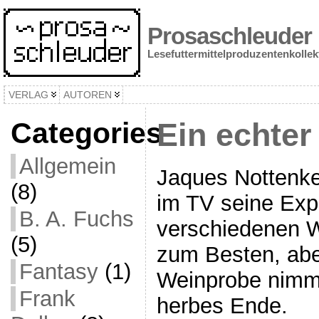
Prosaschleuder
Lesefuttermittelproduzentenkollek
VERLAG
AUTOREN
Categories
Ein echter
Allgemein
Jaques Nottenke
(8)
im TV seine Exp
B. A. Fuchs
verschiedenen 
(5)
zum Besten, abe
Fantasy
(1)
Weinprobe nimm
Frank
herbes Ende.