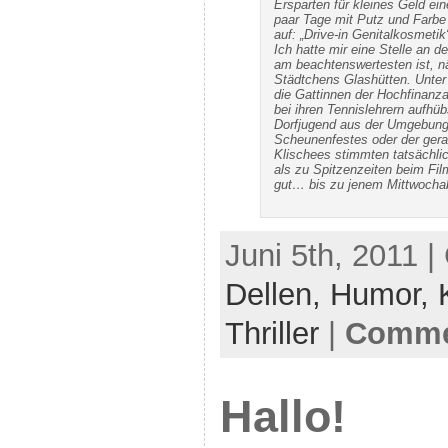
Ersparten für kleines Geld ein
paar Tage mit Putz und Farbe 
auf: „Drive-in Genitalkosmetik
Ich hatte mir eine Stelle an 
am beachtenswertesten ist, n
Städtchens Glashütten. Unte
die Gattinnen der Hochfinanza
bei ihren Tennislehrern aufh
Dorfjugend aus der Umgebung
Scheunenfestes oder der gera
Klischees stimmten tatsächlic
als zu Spitzenzeiten beim Film,
gut… bis zu jenem Mittwochab
Juni 5th, 2011 |
Dellen,
Humor,
Thriller
|
Commen
Hallo!